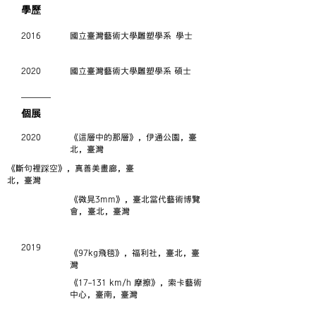
學歷
2016​
國立臺灣藝術大學雕塑學系 學士
2020
國立臺灣藝術大學雕塑學系 碩士
​個展
2020
《這層中的那層》，伊通公園，臺
北，臺灣
《斷句裡踩空》，真善美畫廊，臺
北，臺灣
《微晃3mm》，臺北當代藝術博覽
會
，
臺北，臺灣
2019
《97kg飛毯》，福利社，臺北，臺
灣
《17-131 km/h 摩擦》，索卡藝術
中心，臺南，臺灣