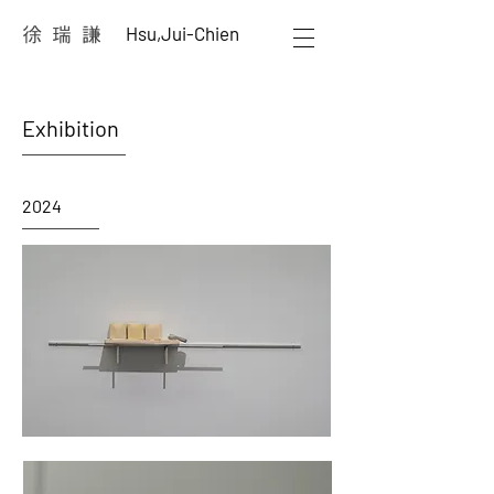
Hsu,Jui-Chien
徐 瑞 謙
Exhibition
2024
不發音字母 -
翻閱
165
頁厚度